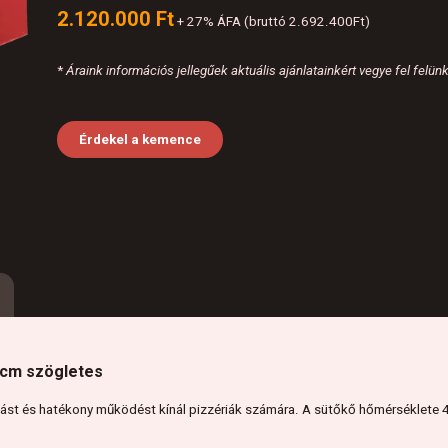
2.120.000 Ft
+ 27% ÁFA (bruttó 2.692.400Ft)
*
Áraink információs jellegűek aktuális ajánlatainkért vegye fel felün
Érdekel a kemence
0cm szögletes
itást és hatékony működést kínál pizzériák számára. A sütőkő hőmérséklet