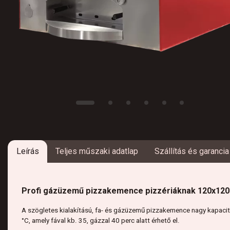
Leírás
Teljes műszaki adatlap
Szállítás és garancia
Profi gázüzemű pizzakemence pizzériáknak 120x12
A szögletes kialakítású, fa- és gázüzemű pizzakemence nagy kapac
°C, amely fával kb. 35, gázzal 40 perc alatt érhető el.