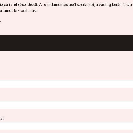
zza is elkészíthető.
A rozsdamentes acél szerkezet, a vastag kerámiaszá
tartamot biztosítanak.
.
at!