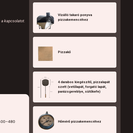
Vízálló takaró ponyva
pizzakemencéhez
k a kapcsolatot.
Pizzakő
4 darabos kiegészítő, pizzalapát
szett (vetőlapát, forgató lapát,
parázsgereblye, sütőkefe)
e 400–480
Hőmérő pizzakemencéhez