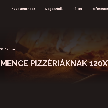
Pizzakemencék
Kiegészítők
Rólam
Referenci
 120x120cm
EMENCE PIZZÉRIÁKNAK 120