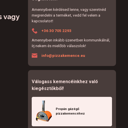
Amennyiben kérdésed lenne, vagy szeretnéd
s vagy
megrendelni a terméket, vedd fel velem a
kapcsolatot!
+36 30 705 2293
Amennyiben inkább üzenetben kommunikálnál,
írj nekem és mielőbb válaszolok!
info@pizzakemence.eu
Válogass kemencéinkhez való
kiegésztőkből!
Propán gázégő
pizzakemencéhez