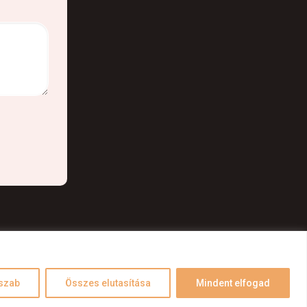
Impresszum
Kapcsolat
szab
Összes elutasítása
Mindent elfogad