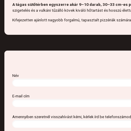
A tágas sütőtérben egyszerre akár 9–10 darab, 30–33 cm-es pi
szigetelés és a vulkáni tűzálló kövek kiváló hőtartást és hosszú élet
Kifejezetten ajánlott nagyobb forgalmú, tapasztalt pizzériák számára
Név
E-mail cím
Amennyiben szeretnél visszahívást kérni, kérlek írd be telefonszámod