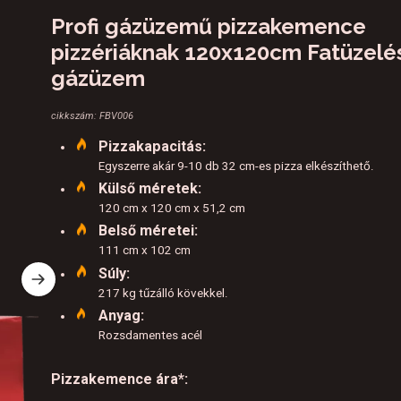
Profi gázüzemű pizzakemence
pizzériáknak 120x120cm Fatüzelé
gázüzem
cikkszám: FBV006
Pizzakapacitás:
Egyszerre akár 9-10 db 32 cm-es pizza elkészíthető.
Külső méretek:
120 cm x 120 cm x 51,2 cm
Belső méretei:
111 cm x 102 cm
Súly:
217 kg tűzálló kövekkel.
Anyag:
Rozsdamentes acél
Pizzakemence ára*: