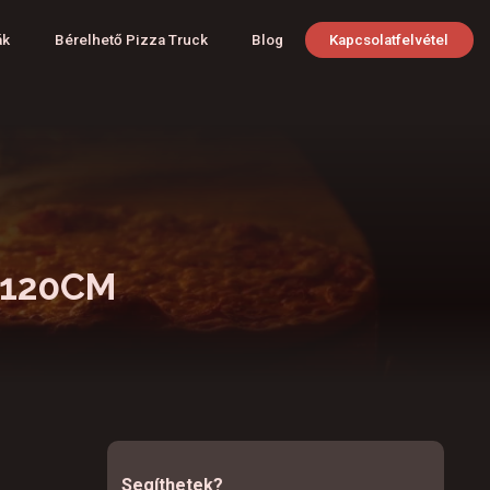
ák
Bérelhető Pizza Truck
Blog
Kapcsolatfelvétel
X120CM
Segíthetek?