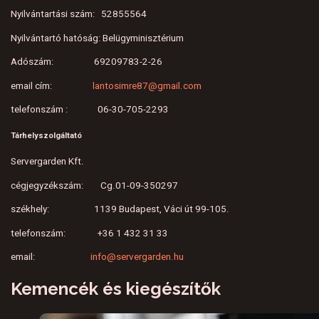
Nyilvántartási szám: 52855564
Nyilvántartó hatóság: Belügyminisztérium
Adószám: 69209783-2-26
email cím:
lantosimre87@gmail.com
telefonszám : 06-30-705-2293
Tárhelyszolgáltató
Servergarden Kft.
cégjegyzékszám: Cg.01-09-350297
székhely: 1139 Budapest, Váci út 99-105.
telefonszám: +36 1 432 31 33
email:
info@servergarden.hu
Kemencék és kiegészítők