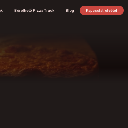
ák
Bérelhető Pizza Truck
Blog
Kapcsolatfelvétel